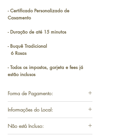
- Certificado Personalizado de
Casamento
- Duração de até 15 minutos
- Buquê Tradicional
6 Rosas
- Todos os impostos, gorjeta e fees já
estão inclusos
Forma de Pagamento:
ENTRE EM CONTATO PARA
Informações do Local:
RECEBER O LINK DE PAGAMENTO
Bellagio
- Cartão de Débito e Crédito
Não está Incluso:
As cerimônias de casamento realizadas em
- Pix
frente ao Hotel Bellagio, em Las Vegas, são um
- Zelle (EUA)
- Serviço de traslado.