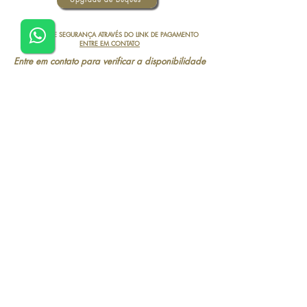
FACILIDADE E SEGURANÇA ATRAVÉS DO LINK DE PAGAMENTO
ENTRE EM CONTATO
Entre em contato para verificar a disponibilidade
da data e horário
Página Inicial
Pacotes
100% SEGURO
Sobre
Certificado SSL
Contato
Ambiente 100% Seguro.
Sua Informação é Protegida Pela
Política do Casar em Vegas
Criptografia SSL 256-Bit.
FAQ
Todas as Possíveis Formas de Pagamento
© 2019 por Casar em Vegas - EUA
Business License:
2012349.081-122
Las Vegas - NV
www.casaremvegas.com
- Telefone:
+1 725-326-3332