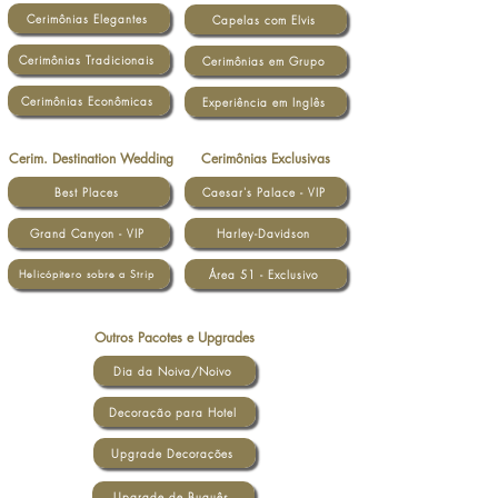
Cerimônias Elegantes
Capelas com Elvis
Cerimônias Tradicionais
Cerimônias em Grupo
Cerimônias Econômicas
Experiência em Inglês
Cerim. Destination Wedding
Cerimônias Exclusivas
Best Places
Caesar's Palace - VIP
Grand Canyon - VIP
Harley-Davidson
Área 51 - Exclusivo
Helicópitero sobre a Strip
Outros Pacotes e Upgrades
Dia da Noiva/Noivo
Decoração para Hotel
Upgrade Decorações
Upgrade de Buquês