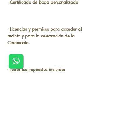
-
Certificado de boda personalizado
-
Licencias y permisos para acceder al
recinto y para la celebración de la
Ceremonia.
- Todos los impuestos incluidos
-
Las propinas ya están incluidas.
Nuestro paquete
incluye
el transporte al
registro civil, en caso de que la pareja