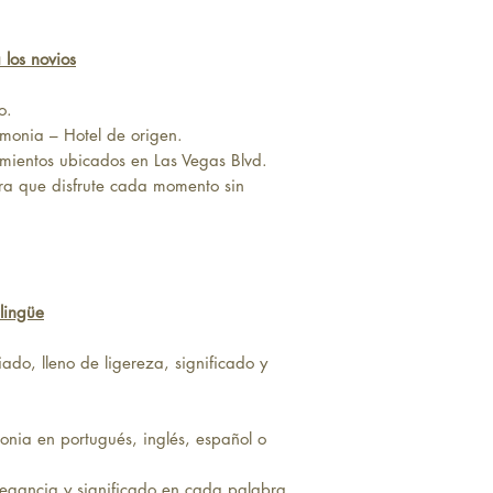
trámites burocráticos i
del Rock.
Si la pareja desea for
Por favor, consulte lo
 los novios
Estados Unidos, la tar
incluida.
o.
emonia – Hotel de origen.
Si la pareja desea lega
amientos ubicados en Las Vegas Blvd.
fue celebrado oficialm
a que disfrute cada momento sin
pagar por separado est
el organizador).
___________________
SOBRE LA DECORAC
La instalación de la de
condiciones climáticas.
lingüe
otras situaciones adver
o, lleno de ligereza, significado y
nia en portugués, inglés, español o
legancia y significado en cada palabra.