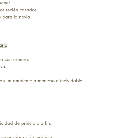
xenet.
los recién casados.
o para la novia.
ario
da con esmero.
ivo.
ean un ambiente armonioso e inolvidable.
cidad de principio a fin.
 necesarios están incluidos.