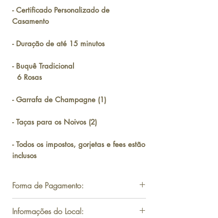
- Certificado Personalizado de
Casamento
- Duração de até 15 minutos
- Buquê Tradicional
6 Rosas
- Garrafa de Champagne (1)
- Taças para os Noivos (2)
- Todos os impostos, gorjetas e fees estão
inclusos
Forma de Pagamento:
ENTRE EM CONTATO PARA
Informações do Local:
RECEBER O LINK DE PAGAMENTO