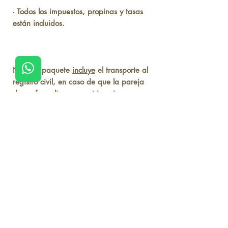
-
Todos los impuestos, propinas y tasas
están incluidos.
Nuestro paquete
incluye
el transporte al
registro civil, en caso de que la pareja
desee formalizar su matrimonio.
No te preocupes por el inglés, estaremos
ahí para ayudarte durante todo el
proceso.
La hora y la fecha serán determinadas
por el equipo de Casar em Vegas.
Método de pago:
CONTÁCTENOS PARA