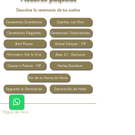
Descubre la ceremonia de tus sueños
Ceremonias Económicas
Capillas con Elvis
Ceremonias Elegantes
Ceremonias Tradicionales
Best Places
Grand Canyon - VIP
Área 51 - Exclusivo
Helicóptero Sob la Strip
Caesar's Palace - VIP
Harley-Davidson
Día de la Novia/el Novio
Upgrade la Decoración
Decoración de Hotel
Página de Inicio
Paquetes
Sobre Nosotros
100% SEGURO
Certificado SSL
Contacto
Políticas de Casar em Vegas